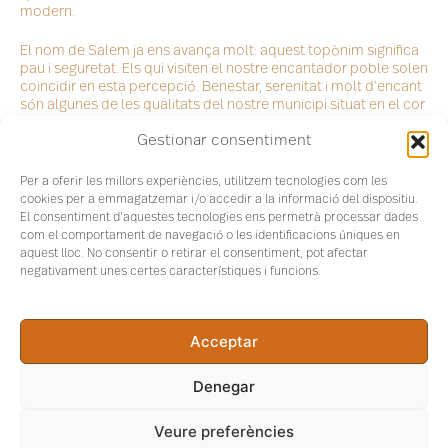
modern.
El nom de Salem ja ens avança molt: aquest topònim significa
pau i seguretat. Els qui visiten el nostre encantador poble solen
coincidir en esta percepció. Benestar, serenitat i molt d’encant
són algunes de les qualitats del nostre municipi situat en el cor
de la coneguda foia de Salem.
Gestionar consentiment
En aquest enlloc, al que sóm prop de 400 habitants, trobaràs
un ric patrimoni natural, aspecte ja destacat pel botànic
Per a oferir les millors experiències, utilitzem tecnologies com les
Cavanilles fa segles. A més, la riquesa aqüífera, l’aposta pel
cookies per a emmagatzemar i/o accedir a la informació del dispositiu.
turisme rural amb allotjaments plens d’encant i diverses rutes
El consentiment d'aquestes tecnologies ens permetrà processar dades
per a explorar l’ombria del Benicadell són raons principals per
com el comportament de navegació o les identificacions úniques en
a visitar-nos.
aquest lloc. No consentir o retirar el consentiment, pot afectar
negativament unes certes característiques i funcions.
Però hi ha moltes més. I si decidixes conéixer este bell
municipi, si és que encara no ho has fet, segur descobriràs
estos atractius per tu mateix.
Acceptar
Una mica d’història
Denegar
Veure preferències
Les restes arqueològiques més antigues trobats en este lloc es