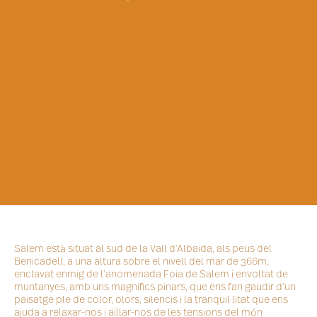
Salem està situat al sud de la Vall d’Albaida, als peus del
Benicadell, a una altura sobre el nivell del mar de 366m;
enclavat enmig de l’anomenada Foia de Salem i envoltat de
muntanyes, amb uns magnífics pinars, que ens fan gaudir d’un
paisatge ple de color, olors, silencis i la tranquil·litat que ens
ajuda a relaxar-nos i aïllar-nos de les tensions del món