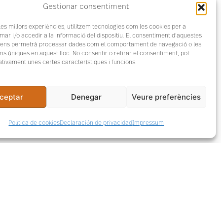
Gestionar consentiment
 les millors experiències, utilitzem tecnologies com les cookies per a
r i/o accedir a la informació del dispositiu. El consentiment d'aquestes
 ens permetrà processar dades com el comportament de navegació o les
ons úniques en aquest lloc. No consentir o retirar el consentiment, pot
tivament unes certes característiques i funcions.
ceptar
Denegar
Veure preferències
Política de cookies
Declaración de privacidad
Impressum