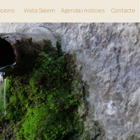
icions
Visita Salem
Agenda i noticies
Contacte