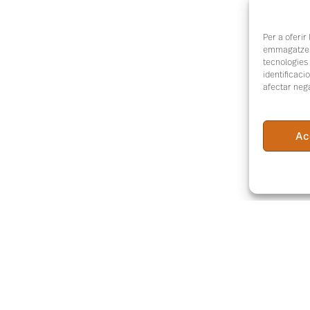
Per a oferir
emmagatzema
tecnologies
identificaci
afectar nega
Ac